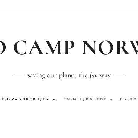
O CAMP
NOR
saving our planet the
way
fun
EN-VANDRERHJEM
EN-MILJØGLEDE
EN-KO