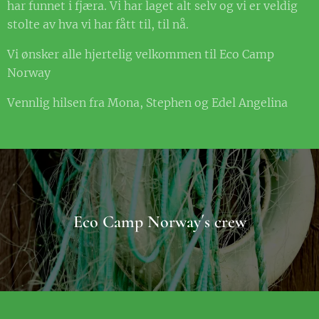
har funnet i fjæra. Vi har laget alt selv og vi er veldig
stolte av hva vi har fått til, til nå.
Vi ønsker alle hjertelig velkommen til Eco Camp
Norway
Vennlig hilsen fra Mona, Stephen og Edel Angelina
Eco Camp Norway´s crew