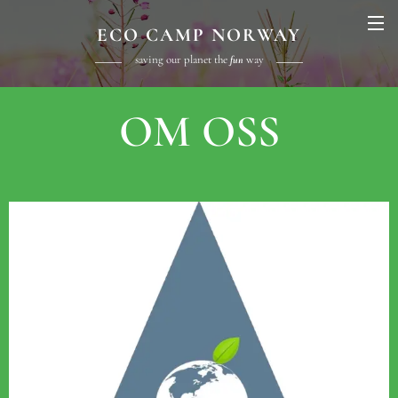
ECO CAMP
NORWAY
saving our planet the
way
fun
OM OSS